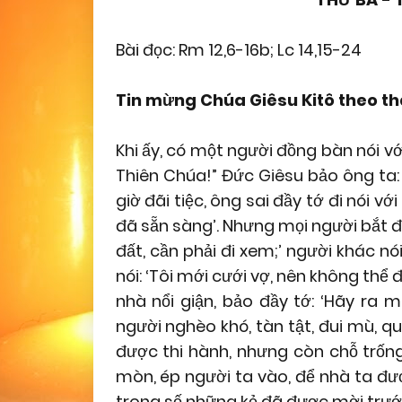
Bài đọc: Rm 12,6-16b; Lc 14,15-24
Tin mừng Chúa Giêsu Kitô theo t
Khi ấy, có một người đồng bàn nói v
Thiên Chúa!” Đức Giêsu bảo ông ta: 
giờ đãi tiệc, ông sai đầy tớ đi nói vớ
đã sẵn sàng’. Nhưng mọi người bắt đ
đất, cần phải đi xem;’ người khác nói
nói: ‘Tôi mới cưới vợ, nên không thể đ
nhà nổi giận, bảo đầy tớ: ‘Hãy ra
người nghèo khó, tàn tật, đui mù, qu
được thi hành, nhưng còn chỗ trống
mòn, ép người ta vào, để nhà ta đượ
trong số những kẻ đã được mời trước