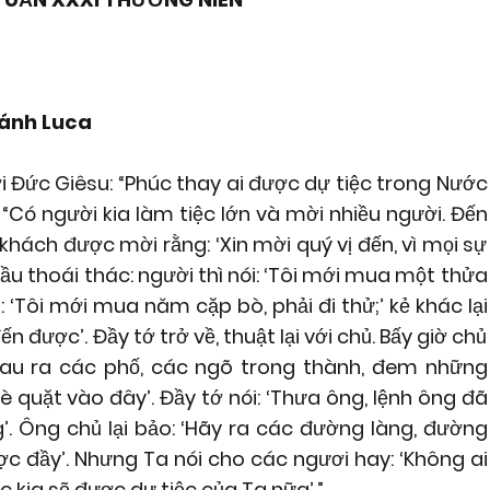
hánh Luca
ới Đức Giêsu: “Phúc thay ai được dự tiệc trong Nước
“Có người kia làm tiệc lớn và mời nhiều người. Đến
i khách được mời rằng: ‘Xin mời quý vị đến, vì mọi sự
ầu thoái thác: người thì nói: ‘Tôi mới mua một thửa
: ‘Tôi mới mua năm cặp bò, phải đi thử;’ kẻ khác lại
ến được’. Đầy tớ trở về, thuật lại với chủ. Bấy giờ chủ
 mau ra các phố, các ngõ trong thành, đem những
è quặt vào đây’. Đầy tớ nói: ‘Thưa ông, lệnh ông đã
’. Ông chủ lại bảo: ‘Hãy ra các đường làng, đường
c đầy’. Nhưng Ta nói cho các ngươi hay: ‘Không ai
 kia sẽ được dự tiệc của Ta nữa’.”