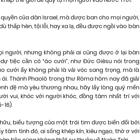
 quyền của dân Israel, mà được ban cho mọi người,
, dù thấp hèn, tội lỗi, hay xa lạ, đều được ngồi vào bàn
i người, nhưng không phải ai cũng được ở lại bàn
dự tiệc cần có “áo cưới”, như Đức Giêsu nói trong
áo cưới ấy không phải là vải vóc sang trọng, mà là
c ái. Thánh Phaolô trong thư Rôma hôm nay đã giải
 huynh đệ mà yêu thương nhau, hãy lấy lòng quý mến
ời vui, khóc với người khóc, đồng tâm nhất trí với
-16).
 hữu, biểu tượng của một trái tim được biến đổi bởi
 tâm tình đó, ai sống khép kín, kiêu ngạo, thờ ơ với
bàn tiệc cũng không thật sự thuộc về Nước Trời.