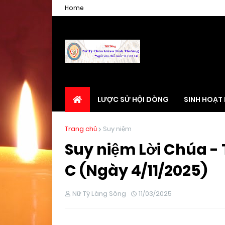
Home
LƯỢC SỬ HỘI DÒNG
SINH HOẠT
Trang chủ
Suy niệm
Suy niệm Lời Chúa -
C (Ngày 4/11/2025)
Nữ Tỳ Làng Sông
11/03/2025