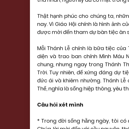
Thật hạnh phúc cho chúng ta, nhữ
nay. Vì Giáo Hội chính là hình ảnh 
được mời đến tham dự bàn tiệc ân 
Mỗi Thánh Lễ chính là bữa tiệc của 
diện và trao ban chính Mình Máu 
chung, nhưng ngay trong Thánh Th
Trời. Tuy nhiên, để xứng đáng dự tiệ
đức ái và khiêm nhường. Thánh Lễ c
Thể, nghĩa là sống hiệp thông, yêu t
Câu hỏi xét mình
* Trong đời sống hằng ngày, tôi có 
Chúa, lời mời đến với cầu nguyện, th