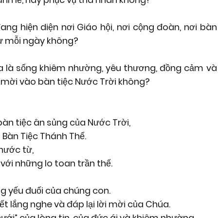
ng hiện diện nơi Giáo hội, nơi cộng đoàn, nơi bàn
ự mỗi ngày không?
hĩa là sống khiêm nhường, yêu thương, đồng cảm và
 mời vào bàn tiệc Nước Trời không?
àn tiệc ân sủng của Nước Trời,
 Bàn Tiệc Thánh Thể.
hước từ,
với những lo toan trần thế.
g yếu đuối của chúng con.
t lắng nghe và đáp lại lời mời của Chúa.
ưới” của lòng tin, của đức ái và khiêm nhường,