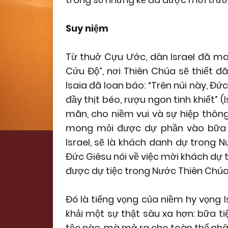
Suy niệm
Từ thuở Cựu Ước, dân Israel đã ma
Cứu Độ”, nơi Thiên Chúa sẽ thiết đ
Isaia đã loan báo: “Trên núi này, Đ
đầy thịt béo, rượu ngon tinh khiết” (
mãn, cho niềm vui và sự hiệp thông
mong mỏi được dự phần vào bữa ti
Israel, sẽ là khách danh dự trong N
Đức Giêsu nói về việc mời khách dự t
được dự tiệc trong Nước Thiên Chúa
Đó là tiếng vọng của niềm hy vọng I
khải một sự thật sâu xa hơn: bữa 
tộc nào, mà mở ra cho toàn thể nhân 