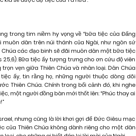
ng trong tim niềm hy vọng về “bữa tiệc của Đấng
ãi muôn dân trên núi thánh của Ngài, như ngôn sứ
ức Chúa các đạo binh sẽ đãi muôn dân một bữa tiệc
Is 25,6). Bữa tiệc ấy tượng trưng cho ơn cứu độ viên
 trọn vẹn giữa Thiên Chúa và nhân loại. Dân Chúa
ệc ấy, tin rằng họ, những người thuộc dòng dõi
ước Thiên Chúa. Chính trong bối cảnh đó, khi nghe
iệc, một người đồng bàn mới thốt lên: “Phúc thay ai
!”
srael, nhưng cũng là lời khơi gợi để Đức Giêsu mạc
tiệc của Thiên Chúa không dành riêng cho một dân
loại, cho những ai biết đáp lại lời mời của Ngài.