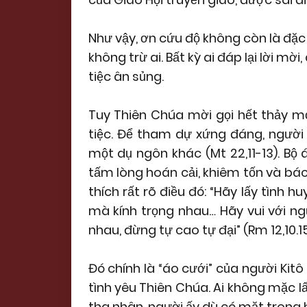
Như vậy, ơn cứu độ không còn là đặc
không trừ ai. Bất kỳ ai đáp lại lời mời
tiệc ân sủng.
Tuy Thiên Chúa mời gọi hết thảy mọ
tiệc. Để tham dự xứng đáng, người 
một dụ ngôn khác (Mt 22,11-13). Bộ 
tấm lòng hoán cải, khiêm tốn và bá
thích rất rõ điều đó: “Hãy lấy tình
mà kính trọng nhau… Hãy vui với ngư
nhau, đừng tự cao tự đại” (Rm 12,10.15
Đó chính là “áo cưới” của người Kitô
tình yêu Thiên Chúa. Ai không mặc lấy
tha nhân, người ấy dù có mặt trong 