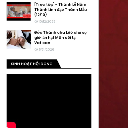
[Trực tiếp] - Thánh Lễ Năm
Thánh Linh đạo Thánh Mẫu
(12/10)
10/12/2025
Đức Thánh cha Lêô chủ sự
giờ lần hạt Mân côi tại
Vatican
5/31/2026
SINH HOẠT HỘI DÒNG