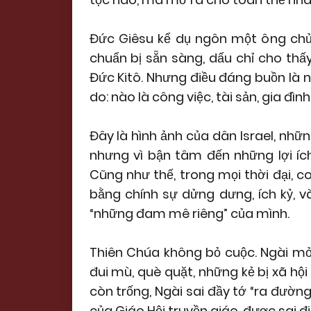
Đức Giêsu kể dụ ngôn một ông chủ 
chuẩn bị sẵn sàng, dấu chỉ cho th
Đức Kitô. Nhưng điều đáng buồn là nh
do: nào là công việc, tài sản, gia đình..
Đây là hình ảnh của dân Israel, nhữ
nhưng vì bận tâm đến những lợi ích
Cũng như thế, trong mọi thời đại, c
bằng chính sự dửng dưng, ích kỷ, v
“những đam mê riêng” của mình.
Thiên Chúa không bỏ cuộc. Ngài mở 
đui mù, què quặt, những kẻ bị xã hội 
còn trống, Ngài sai đầy tớ “ra đườn
của Giáo Hội truyền giáo, được sai đi