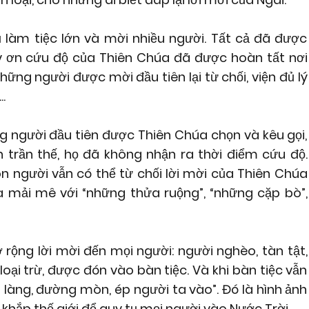
làm tiệc lớn và mời nhiều người. Tất cả đã được
ấy ơn cứu độ của Thiên Chúa đã được hoàn tất nơi
ững người được mời đầu tiên lại từ chối, viện đủ lý
.
ng người đầu tiên được Thiên Chúa chọn và kêu gọi,
 trần thế, họ đã không nhận ra thời điểm cứu độ.
on người vẫn có thể từ chối lời mời của Thiên Chúa
à mải mê với “những thửa ruộng”, “những cặp bò”,
rộng lời mời đến mọi người: người nghèo, tàn tật,
loại trừ, được đón vào bàn tiệc. Và khi bàn tiệc vẫn
g làng, đường mòn, ép người ta vào”. Đó là hình ảnh
 khắp thế giới để quy tụ mọi người vào Nước Trời.