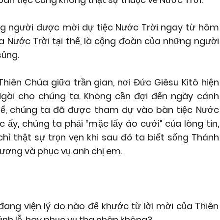
ng người được mời dự tiệc Nước Trời ngay từ hôm
của Nước Trời tại thế, là cộng đoàn của những người
sủng.
Thiên Chúa giữa trần gian, nơi Đức Giêsu Kitô hiện
Ngài cho chúng ta. Không cần đợi đến ngày cánh
ể, chúng ta đã được tham dự vào bàn tiệc Nước
c ấy, chúng ta phải “mặc lấy áo cưới” của lòng tin,
hỉ thật sự trọn vẹn khi sau đó ta biết sống Thánh
hương và phục vụ anh chị em.
đang viện lý do nào để khước từ lời mời của Thiên
ánh lễ, hay phục vụ tha nhân không?