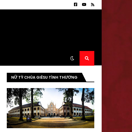
NỮ TỲ CHÚA GIÊSU TÌNH THƯƠNG