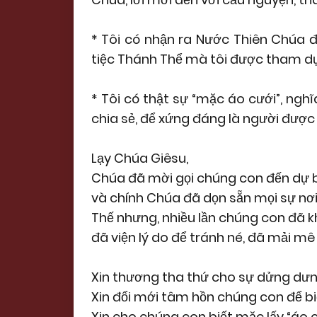
* Tôi có nhận ra Nước Thiên Chúa đa
tiệc Thánh Thể mà tôi được tham d
* Tôi có thật sự “mặc áo cưới”, ng
chia sẻ, để xứng đáng là người được
Lạy Chúa Giêsu,
Chúa đã mời gọi chúng con đến dự b
và chính Chúa đã dọn sẵn mọi sự nơi
Thế nhưng, nhiều lần chúng con đã k
đã viện lý do để tránh né, đã mải mê 
Xin thương tha thứ cho sự dửng dưn
Xin đổi mới tâm hồn chúng con để biế
Xin cho chúng con biết mặc lấy “áo c