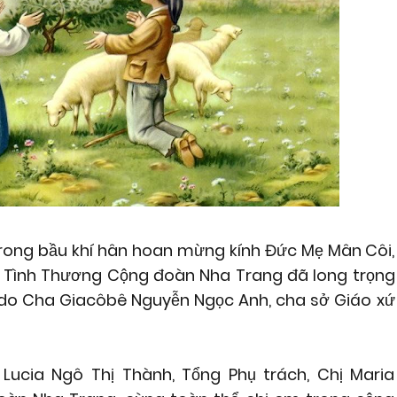
rong bầu khí hân hoan mừng kính Đức Mẹ Mân Côi,
 Tình Thương Cộng đoàn Nha Trang đã long trọng
do Cha Giacôbê Nguyễn Ngọc Anh, cha sở Giáo xứ
 Lucia Ngô Thị Thành, Tổng Phụ trách, Chị Maria