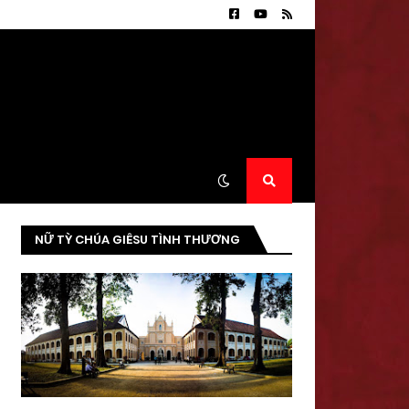
NỮ TỲ CHÚA GIÊSU TÌNH THƯƠNG