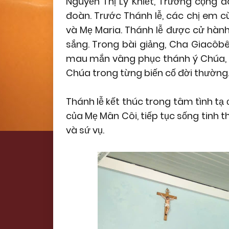
Nguyễn Thị Ly Khiết, Trưởng cộng 
đoàn. Trước Thánh lễ, các chị em c
và Mẹ Maria. Thánh lễ được cử hành
sắng. Trong bài giảng, Cha Giacôb
mau mắn vâng phục thánh ý Chúa, số
Chúa trong từng biến cố đời thường
Thánh lễ kết thúc trong tâm tình tạ
của Mẹ Mân Côi, tiếp tục sống tinh 
và sứ vụ.