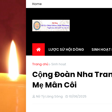
Home
LƯỢC SỬ HỘI DÒNG
SINH HOẠT
Trang chủ
Sinh hoạt
Cộng Đoàn Nha Tran
Mẹ Mân Côi
Nữ Tỳ Làng Sông
10/06/2025