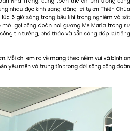
đoàn Nha Trang, cùng toàn thể chị em trong cộng
ùng nhau đọc kinh sáng, dâng lời tạ ơn Thiên Chúa
 lúc 5 giờ sáng trong bầu khí trang nghiêm và sốt
ê mời gọi cộng đoàn noi gương Mẹ Maria trong sự
ng tin tưởng, phó thác và sẵn sàng đáp lại tiếng
.
 ơn. Mỗi chị em ra về mang theo niềm vui và bình an
thần yêu mến và trung tín trong đời sống cộng đoàn