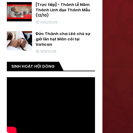
[Trực tiếp] - Thánh Lễ Năm
Thánh Linh đạo Thánh Mẫu
(12/10)
10/12/2025
Đức Thánh cha Lêô chủ sự
giờ lần hạt Mân côi tại
Vatican
5/31/2026
SINH HOẠT HỘI DÒNG