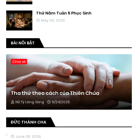
Thứ Năm Tuần 5 Phục Sinh
May 06, 2026
BÀI NỔI BẬT
Chia sẻ
Tha thứ theo cách của Thiên Chúa
Nữ Tỳ Làng Sông
9/24/2025
ĐỨC THÁNH CHA
June 06, 2026