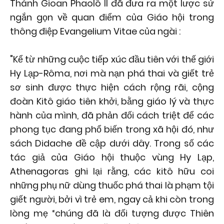
Thánh Gioan Phaolô II đã đưa ra một lược sử
ngắn gọn về quan điểm của Giáo hội trong
thông điệp Evangelium Vitae của ngài :
"Kể từ những cuộc tiếp xúc đầu tiên với thế giới
Hy Lạp-Rôma, nơi mà nạn phá thai và giết trẻ
sơ sinh được thực hiện cách rộng rãi, cộng
đoàn Kitô giáo tiên khởi, bằng giáo lý và thực
hành của mình, đã phản đối cách triệt để các
phong tục đang phổ biến trong xã hội đó, như
sách Didache đề cập dưới dây. Trong số các
tác giả của Giáo hội thuộc vùng Hy Lạp,
Athenagoras ghi lại rằng, các kitô hữu coi
những phụ nữ dùng thuốc phá thai là phạm tội
giết người, bởi vì trẻ em, ngay cả khi còn trong
lòng mẹ “chúng đã là đối tượng được Thiên