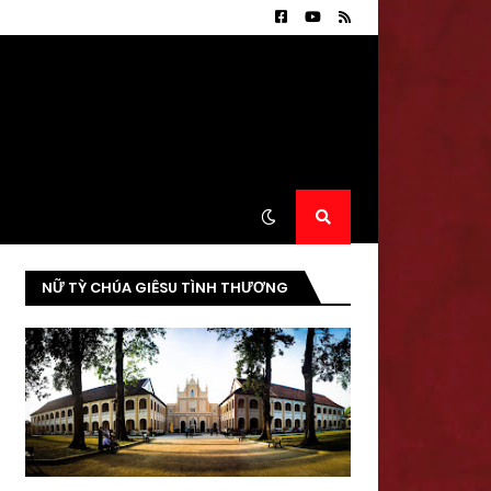
NỮ TỲ CHÚA GIÊSU TÌNH THƯƠNG