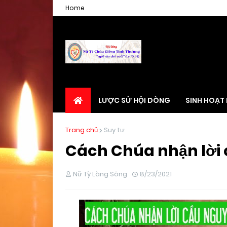
Home
LƯỢC SỬ HỘI DÒNG
SINH HOẠT
Trang chủ
Suy tư
Cách Chúa nhận lời 
Nữ Tỳ Làng Sông
8/23/2021