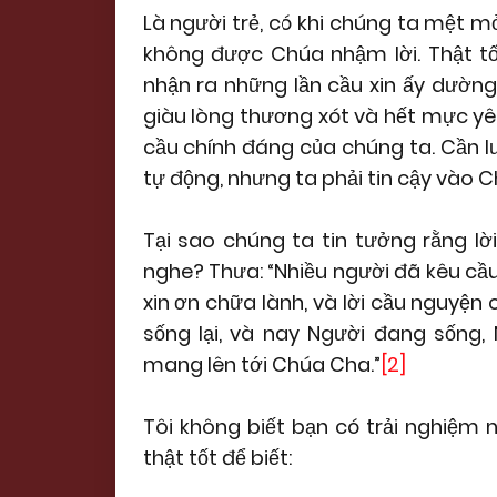
Là người trẻ, có khi chúng ta mệt m
không được Chúa nhậm lời. Thật tố
nhận ra những lần cầu xin ấy dường 
giàu lòng thương xót và hết mực y
cầu chính đáng của chúng ta. Cần l
tự động, nhưng ta phải tin cậy vào 
Tại sao chúng ta tin tưởng rằng l
nghe? Thưa: “Nhiều người đã kêu cầu
xin ơn chữa lành, và lời cầu nguyện
sống lại, và nay Người đang sống,
mang lên tới Chúa Cha.”
[2]
Tôi không biết bạn có trải nghiệm 
thật tốt để biết: