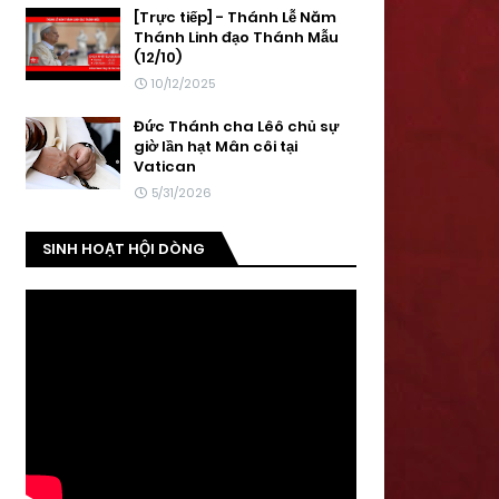
[Trực tiếp] - Thánh Lễ Năm
Thánh Linh đạo Thánh Mẫu
(12/10)
10/12/2025
Đức Thánh cha Lêô chủ sự
giờ lần hạt Mân côi tại
Vatican
5/31/2026
SINH HOẠT HỘI DÒNG