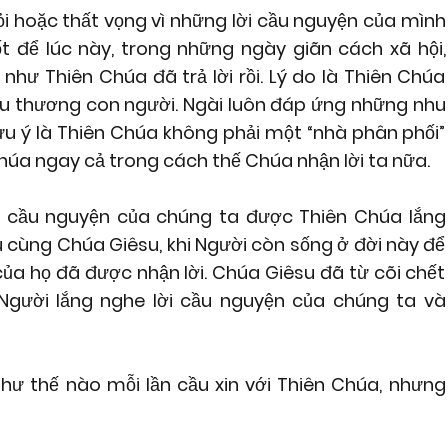
ỏi hoặc thất vọng vì những lời cầu nguyện của mình
t để lúc này, trong những ngày giãn cách xã hội,
như Thiên Chúa đã trả lời rồi. Lý do là Thiên Chúa
êu thương con người. Ngài luôn đáp ứng những nhu
ưu ý là Thiên Chúa không phải một “nhà phân phối”
Chúa ngay cả trong cách thế Chúa nhận lời ta nữa.
ời cầu nguyện của chúng ta được Thiên Chúa lắng
 cùng Chúa Giêsu, khi Người còn sống ở đời này để
 của họ đã được nhận lời. Chúa Giêsu đã từ cõi chết
 Người lắng nghe lời cầu nguyện của chúng ta và
như thế nào mỗi lần cầu xin với Thiên Chúa, nhưng