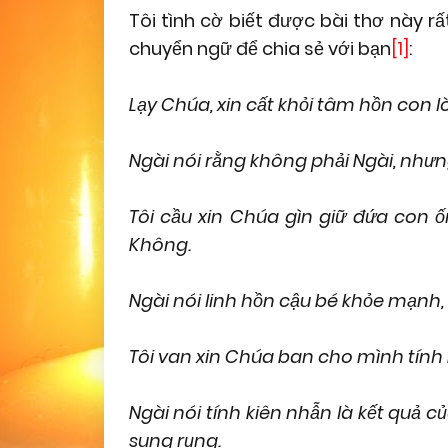
Tôi tình cờ biết được bài thơ này r
chuyển ngữ để chia sẻ với bạn
[1]
:
Lạy Chúa, xin cất khỏi tâm hồn con l
Ngài nói rằng không phải Ngài, nhưng
Tôi cầu xin Chúa gìn giữ đứa con
Không.
Ngài nói linh hồn cậu bé khỏe mạnh,
Tôi van xin Chúa ban cho mình tính k
Ngài nói tính kiên nhẫn là kết quả 
sung rụng.