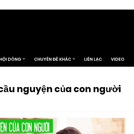
 HỘI DÒNG
CHUYÊN ĐỀ KHÁC
LIÊN LẠC
VIDEO
cầu nguyện của con người