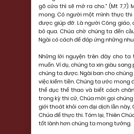
gõ cửa thì sẽ mở ra cho.” (Mt 7,7).
mong. Có người một mình thực thi 
được giúp đỡ. Là người Công giáo, 
bỏ qua. Chúa chờ chúng ta đến cầu
Ngài có cách để đáp ứng những nhu 
Những lời nguyện trên đây cho ta
muốn. Ví dụ, chúng ta xin giàu sang
chúng ta được. Ngài ban cho chúng t
việc kiếm tiền. Chúng ta ước mong đ
thể dục thể thao và biết cách ch
trong kỳ thi cử, Chúa mời gọi chúng
giới thoát khỏi cơn đại dịch lần này
Chúa để thực thi. Tóm lại, Thiên Ch
tốt lành hơn chúng ta mong tưởng.